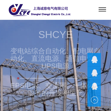
首页
关于我们
SHCYE
新闻中心
产品中心
变电站综合自动化、配电网自
客服中心
动化、直流电源、通信电源、
人力资源
UPS电源
联系我们
QQ客服
Language
EPS电源、交流屏、一体化电
QQ客服
源等的开发和生产
QQ客服