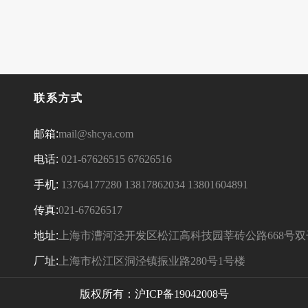
联系方式
邮箱:
mail@shcya.com
电话:
021-67626515
67626516
手机:
13764177280
13817862034
13801604891
传真:
021-67626517
地址:
上海市漕河泾开发区松江高科技园莘砖公路668号双
厂址:
上海市松江区洞泾镇振业路280号1号楼
版权所有：
沪ICP备19042008号