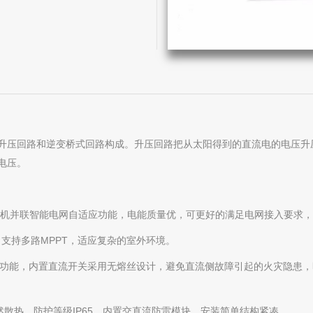
升压回路和逆变桥式回路构成。升压回路把从太阳得到的直流电的电压升
电压。
机并联智能电网自适应功能，电能质量优，可更好的满足电网接入要求，
，支持多路MPPT，适应复杂的室外环境。
离功能，内置直流开关采用无熔丝设计，避免直流侧故障引起的火灾隐患，
散热，防护等级IP65，内置交直流防雷模块，安装简单结构紧凑。