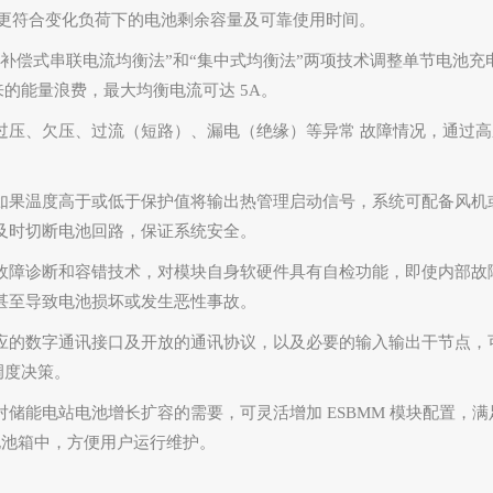
更符合变化负荷下的电池剩余容量及可靠使用时间。
“补偿式串联电流均衡法”和“集中式均衡法”两项技术调整单节电池
来的能量浪费，最大均衡电流可达
5A
。
过压、欠压、过流（短路）、漏电（绝缘）等异常 故障情况，通过
如果温度高于或低于保护值将输出热管理启动信号，系统可配备风机
及时切断电池回路，保证系统安全。
故障诊断和容错技术，对模块自身软硬件具有自检功能，即使内部故
甚至导致电池损坏或发生恶性事故。
应的数字通讯接口及开放的通讯协议，以及必要的输入输出干节点，
调度决策。
对储能电站电池增长扩容的需要，可灵活增加
ESBMM
模块配置，满
电池箱中，方便用户运行维护。