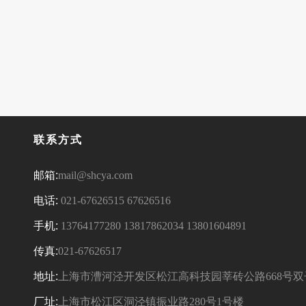
联系方式
邮箱:
mail@shcya.com
电话:
021-67626515
67626516
手机:
13764177280
13817862034
13801604891
传真:
021-67626517
地址:
上海市漕河泾开发区松江高科技园莘砖公路668号双
厂址:
上海市松江区洞泾镇振业路280号1号楼